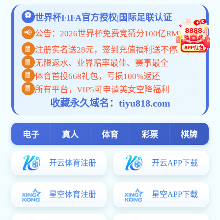
我要下单
服务展示
安博体育
关于我们
(中国大陆)
新闻中心
官方网站 -
联系我们
ANBO
SPORTS:
关于
安博世界杯（中
国）公司
技术支持： CLOUD | 管理登录
安博体育 (中国大陆)官方网站 - ANBO SPORTS