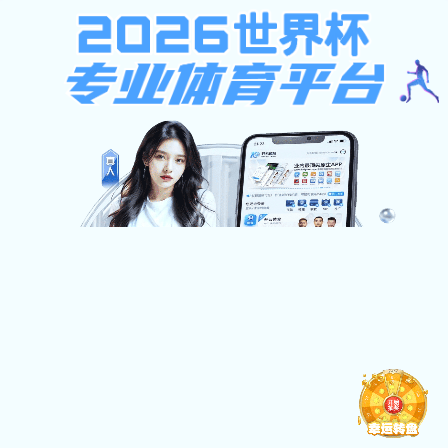
安博体育 (中国大陆)官方网站 - ANBO SPORTS
颍淮老兵安博世
首页
界杯（中国）
服务项目
网站首页