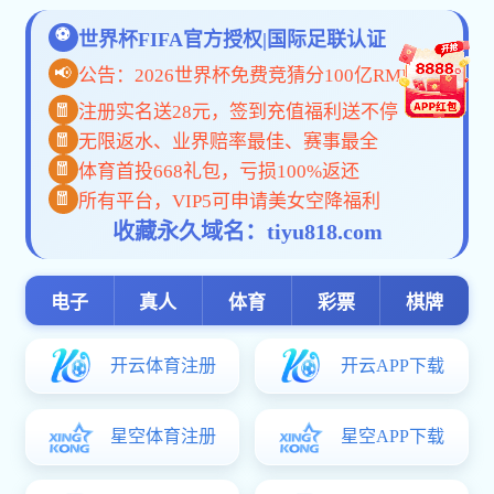
我要下单
服务展示
安博体育
关于我们
(中国大陆)
新闻中心
官方网站 -
联系我们
ANBO
SPORTS:
关于
安博世界杯（中
国）公司
技术支持： CLOUD | 管理登录
安博体育 (中国大陆)官方网站 - ANBO SPORTS